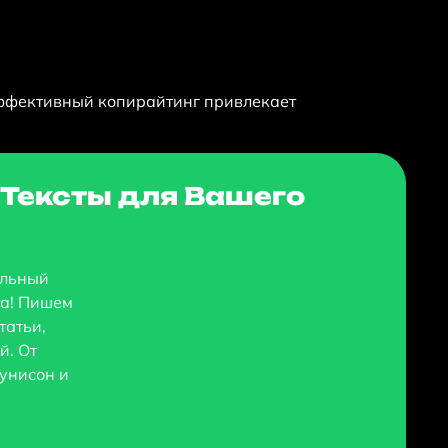
эффективный копирайтинг привлекает
Тексты для Вашего
альный
та! Пишем
татьи,
й. От
 унисон и