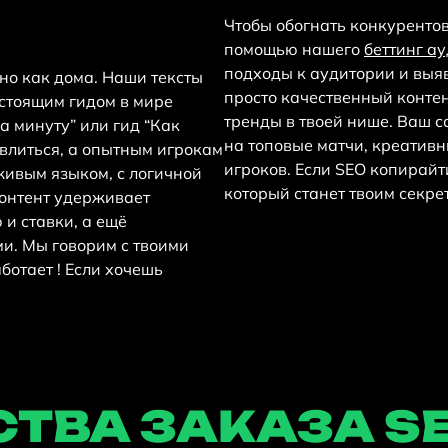
Чтобы обогнать конкурентов
помощью нашего
беттинг а
подходы к аудитории и выяв
тно как дома. Наши тексты
просто качественный конте
астоящим гидом в мире
тренды в твоей нише. Ваш 
а минуту” или гид “Как
на топовые матчи, креатив
влиться, а опытным игрокам
игроков. Если SEO копирайти
живым языком, с логичной
который станет твоим секре
контент удерживает
и ставки, а ещё
ми. Мы говорим с твоими
аботает ! Если хочешь
ТВА ЗАКАЗА S