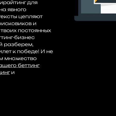
пирайтинг для
 на явного
тексты цепляют
поисковиков и
 твоих постоянных
ттинг-бизнес
й разберем,
лет к победе! И не
ем множество
ашего беттинг
инг
и