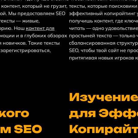
контент, который не грузит,
тексты, которые поисковики
ушой. Мы предоставляем SEO
эффективный копирайтинг у 
 тексты — живые,
получишь контент, где ключ
торию. Наш
контент для
читать — одно удовольстви
оции и в глубоких обзорах
простыней текста — только 
я новичков. Такие тексты
сбалансированная структур
 зарегистрироваться,
SEO, чтобы твой сайт не прос
притягивая новых игроков 
Изучение
кого
для Эффе
ом SEO
Копирайт