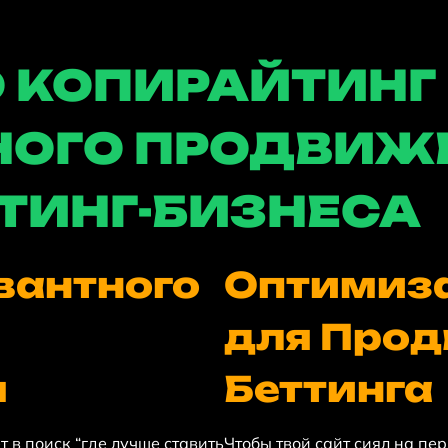
 КОПИРАЙТИНГ
ОГО ПРОДВИЖ
ТИНГ-БИЗНЕСА
вантного
Оптимиза
для Про
м
Беттинга
т в поиск “где лучше ставить
Чтобы твой сайт сиял на пе