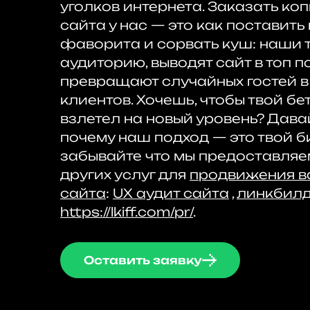
уголков интернета. Заказать ко
сайта у нас — это как поставить
фаворита и сорвать куш: наши 
аудиторию, выводят сайт в топ 
превращают случайных гостей в
клиентов. Хочешь, чтобы твой бе
взлетел на новый уровень? Дава
почему наш подход — это твой би
забывайте что мы предоставля
других услуг для
продвижения в
сайта
:
UX аудит сайта
,
линкбилд
https://lkiff.com/pr/
.
Оставить заявку