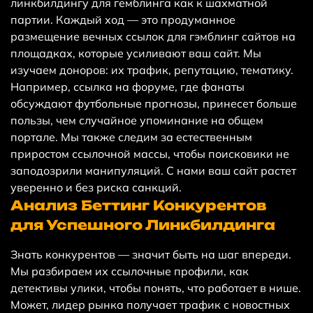
линкбилдингу для гемблинга как к шахматной
партии. Каждый ход — это продуманное
размещение вечных ссылок для гэмблинг сайтов на
площадках, которые усиливают ваш сайт. Мы
изучаем доноров: их трафик, репутацию, тематику.
Например, ссылка на форуме, где фанаты
обсуждают футбольные прогнозы, принесет больше
пользы, чем случайное упоминание на общем
портале. Мы также следим за естественным
приростом ссылочной массы, чтобы поисковики не
заподозрили манипуляций. С нами ваш сайт растет
уверенно и без риска санкций.
Анализ Беттинг Конкурентов
для Успешного Линкбилдинга
Знать конкурентов — значит быть на шаг впереди.
Мы разбираем их ссылочные профили, как
детективы улики, чтобы понять, что работает в нише.
Может, лидер рынка получает трафик с новостных