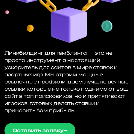
Линкбилдинг для гемблинга — это не
просто инструмент, а настоящий
ускоритель для сайтов в мире ставок и
азартных игр. Мы строим мощные
ссылочные профили, даем лучшие вечные
ссылки которые не только поднимают ваш
сайт в топ поисковиков, но и притягивают
игроков, готовых делать ставки и
приносить вам прибыль.
Оставить заявку