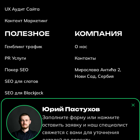
UX Аудит Сайта
Контент Маркетинг
ПОЛЕЗНОЕ
КОМПАНИЯ
Гемблинг трафик
О нас
PR Услуги
Контакты
Покер SEO
Мирослава Антића 2,
Нови Сад, Сербия
SEO для слотов
SEO для Blackjack
SEO для гемблинга
Юрий Пастухов
Заполните форму или нажмите
оставить заявку и наш специалист
свяжется с вами для уточнения
деталей по проекту.