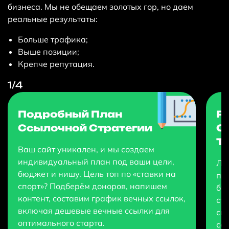
бизнеса. Мы не обещаем золотых гор, но даем
реальные результаты:
Больше трафика;
Выше позиции;
Крепче репутация.
1
/4
Подробный План
Р
Ссылочной Стратегии
О
Т
Ваш сайт уникален, и мы создаем
индивидуальный план под ваши цели,
Ли
бюджет и нишу. Цель топ по «ставки на
пр
спорт»? Подберём доноров, напишем
бу
контент, составим график вечных ссылок,
ст
включая дешевые вечные ссылки для
сп
оптимального старта.
со