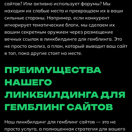
сайтов? Или активно использует форумы? Мы
находим их слабые места и превращаем их в ваши
сильные стороны. Например, если конкурент
игнорирует тематические блоги, мы сделаем их
вашим секретным оружием через размещение
вечных ссылок в линкбилдинге для гемблинга. Это
не просто анализ, а план, который выводит ваш сайт
в топ, пока другие стоят на месте.
ПРЕИМУЩЕСТВА
НАШЕГО
ЛИНКБИЛДИНГА ДЛЯ
ГЕМБЛИНГ САЙТОВ
Наш линкбилдинг для гемблинг сайтов — это не
просто услуга, а полноценная стратегия для вашего