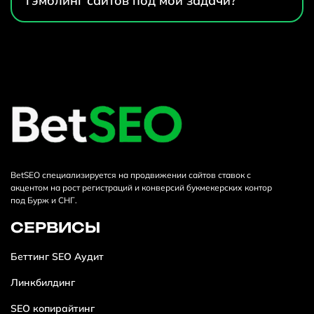
гэмблинг сайтов под мои задачи?
BetSEO специализируется на продвижении сайтов ставок с
акцентом на рост регистраций и конверсий букмекерских контор
под Бурж и СНГ.
СЕРВИСЫ
Беттинг SEO Аудит
Линкбилдинг
SEO копирайтинг