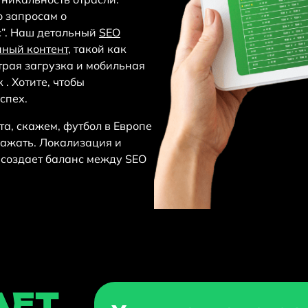
о запросам о
с”. Наш детальный
SEO
нный контент
, такой как
трая загрузка и мобильная
 . Хотите, чтобы
спех.
а, скажем, футбол в Европе
тражать. Локализация и
 создает баланс между SEO
АЕТ