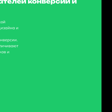
ателей конверсии и
кой
дизайна и
онверсии.
еличивают
ков и