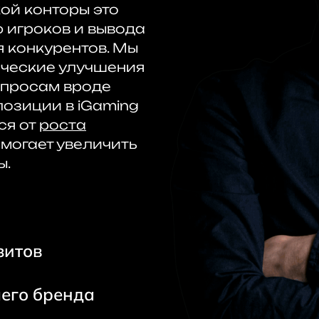
ой конторы это
 игроков и вывода
я конкурентов. Мы
ические улучшения
апросам вроде
 позиции в iGaming
ся от
роста
омогает увеличить
ы.
зитов
шего бренда