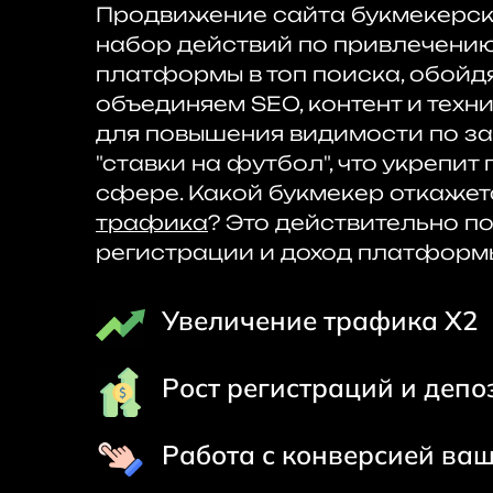
Продвижение сайта букмекерск
набор действий по привлечению
платформы в топ поиска, обойд
объединяем SEO, контент и техн
для повышения видимости по з
"ставки на футбол", что укрепит
сфере. Какой букмекер откажет
трафика
? Это действительно п
регистрации и доход платформ
Увеличение трафика Х2
Рост регистраций и депо
Работа с конверсией ва