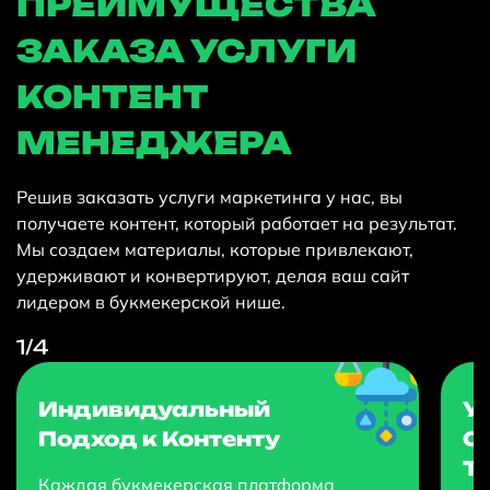
ПРЕИМУЩЕСТВА
ЗАКАЗА УСЛУГИ
КОНТЕНТ
МЕНЕДЖЕРА
Решив заказать услуги маркетинга у нас, вы
получаете контент, который работает на результат.
Мы создаем материалы, которые привлекают,
удерживают и конвертируют, делая ваш сайт
лидером в букмекерской нише.
1
/4
Индивидуальный
У
Подход к Контенту
О
Т
Каждая букмекерская платформа